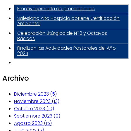
Emotiva jornada de premiaciones
Salesiano Alto Hospicio obtiene Certificación
Ambiental
Celebración Litúrgica de NT2 y Octavos
Básicos
Finalizan las Actividades Pastorales del Año
2024
Archivo
Diciembre 2023 (5)
Noviembre 2023 (13)
Octubre 2023 (10)
Septiembre 2023 (9)
Agosto 2023 (15)
Julio 2023 (3)