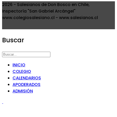
2026 - Salesianos de Don Bosco en Chile,
Inspectoría "San Gabriel Arcángel"
www.colegiosalesiano.cl - www.salesianos.cl
Buscar
INICIO
COLEGIO
CALENDARIOS
APODERADOS
ADMISIÓN